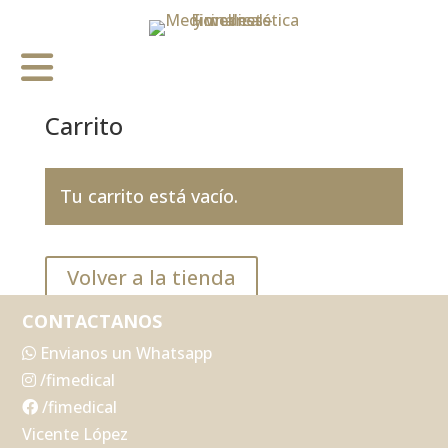
Carrito
Tu carrito está vacío.
Volver a la tienda
CONTACTANOS
Envianos un Whatsapp
/fimedical
/fimedical
Vicente López