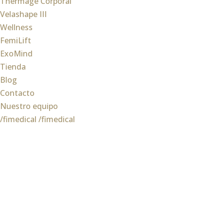
Thermage Corporal
Velashape III
Wellness
FemiLift
ExoMind
Tienda
Blog
Contacto
Nuestro equipo
/fimedical
/fimedical