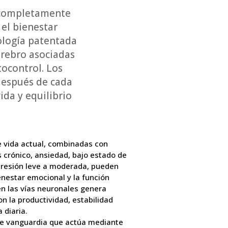
y completamente
 el bienestar
nología patentada
erebro asociadas
tocontrol. Los
después de cada
da y equilibrio
e vida actual, combinadas con
 crónico, ansiedad, bajo estado de
presión leve a moderada, pueden
nestar emocional y la función
 en las vías neuronales genera
n la productividad, estabilidad
 diaria.
de vanguardia que actúa mediante