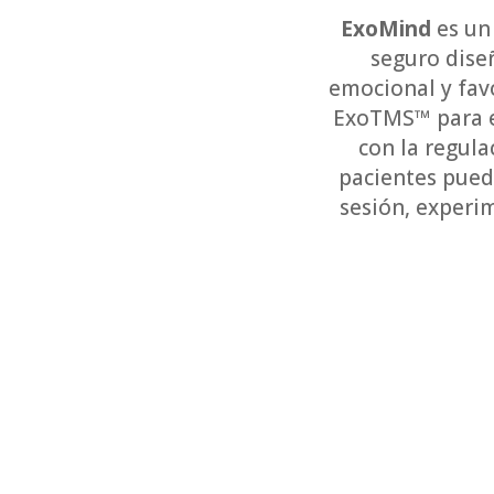
ExoMind
es un
seguro diseñ
emocional y favo
ExoTMS™ para es
con la regula
pacientes pued
sesión, experi