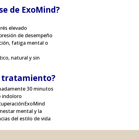
rse de ExoMind?
trés elevado
o presión de desempeño
ción, fatiga mental o
ico, natural y sin
l tratamiento?
imadamente 30 minutos
 indoloro
ecuperaciónExoMind
nestar mental y la
cias del estilo de vida