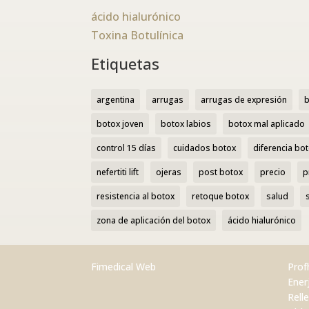
ácido hialurónico
Toxina Botulínica
Etiquetas
argentina
arrugas
arrugas de expresión
b
botox joven
botox labios
botox mal aplicado
control 15 días
cuidados botox
diferencia bot
nefertiti lift
ojeras
post botox
precio
p
resistencia al botox
retoque botox
salud
zona de aplicación del botox
ácido hialurónico
Fimedical Web
Prof
Ener
Rell