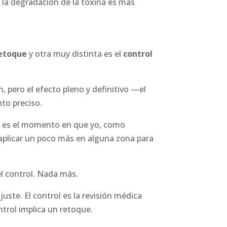
 la degradación de la toxina es más
etoque
y otra muy distinta es el
control
n, pero el efecto pleno y definitivo —el
to preciso.
ue es el momento en que yo, como
a aplicar un poco más en alguna zona para
el control. Nada más.
juste. El control es la revisión médica
ntrol implica un retoque.