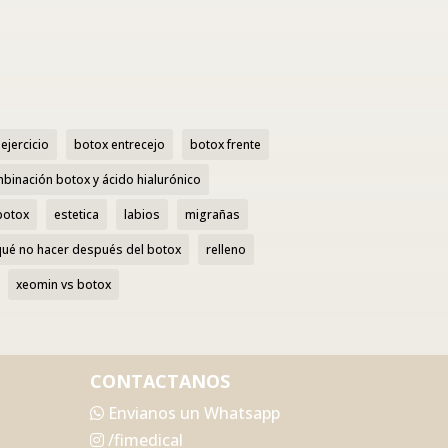
ejercicio
botox entrecejo
botox frente
binación botox y ácido hialurónico
botox
estetica
labios
migrañas
qué no hacer después del botox
relleno
xeomin vs botox
CONTACTANOS
Envianos un Whatsapp
/fimedical