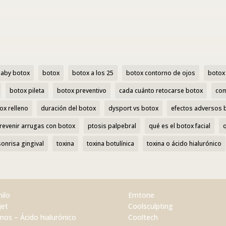
aby botox
botox
botox a los 25
botox contorno de ojos
botox 
botox pileta
botox preventivo
cada cuánto retocarse botox
com
ox relleno
duración del botox
dysport vs botox
efectos adversos 
revenir arrugas con botox
ptosis palpebral
qué es el botox facial
sonrisa gingival
toxina
toxina botulínica
toxina o ácido hialurónico
hilo
Emtone
jet
Coolsculpting
enos – Ácido hialurónico
Cooltech