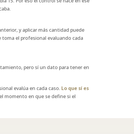
 día 15. Por eso el control se hace en ese
caba.
nterior, y aplicar más cantidad puede
ue toma el profesional evaluando cada
atamiento, pero sí un dato para tener en
esional evalúa en cada caso.
Lo que sí es
 el momento en que se define si el