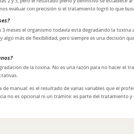
ías 2 y 3, pero el resultado pleno y definitivo se establece al
 evaluar con precisión si el tratamiento logró lo que bus
ses?
s 3 meses el organismo todavía está degradando la toxina a
y algo más de flexibilidad, pero siempre es una decisión q
enos?
egradación de la toxina. No es una razón para no hacer el tr
ctativas.
 de manual: es el resultado de varias variables que el prof
cia no es opcional ni un trámite: es parte del tratamiento y