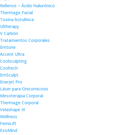
Rellenos – Ácido hialurónico
Thermage Facial
Toxina botulínica
Ultherapy
V Carbón
Tratamientos Corporales
Emtone
Accent Ultra
Coolsculpting
Cooltech
EmSculpt
Enerjet Pro
Láser para Onicomicosis
Mesoterapia Corporal
Thermage Corporal
Velashape III
Wellness
FemiLift
ExoMind