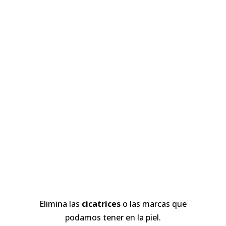
LAS ONDAS DE CHOQUE SE EMPLEAN
CON ESTOS OBJETIVOS
Elimina las
cicatrices
o las marcas que
podamos tener en la piel.