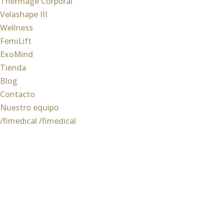
Thermage Corporal
Velashape III
Wellness
FemiLift
ExoMind
Tienda
Blog
Contacto
Nuestro equipo
/fimedical
/fimedical