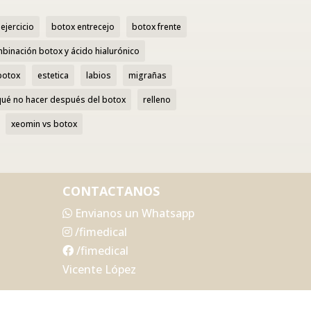
ejercicio
botox entrecejo
botox frente
binación botox y ácido hialurónico
botox
estetica
labios
migrañas
qué no hacer después del botox
relleno
xeomin vs botox
CONTACTANOS
Envianos un Whatsapp
/fimedical
/fimedical
Vicente López