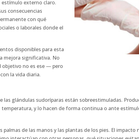
estímulo externo claro.
 sus consecuencias
 permanente con qué
ciales o laborales donde el
ientos disponibles para esta
 mejora significativa. No
l objetivo no es ese — pero
con la vida diaria.
que las glándulas sudoríparas están sobreestimuladas. Prod
u temperatura, y lo hacen de forma continua o ante estímul
s palmas de las manos y las plantas de los pies. El impacto n
cómo interactúan con otras personas, qué situaciones evita