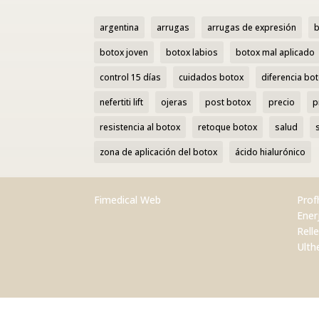
argentina
arrugas
arrugas de expresión
b
botox joven
botox labios
botox mal aplicado
control 15 días
cuidados botox
diferencia bot
nefertiti lift
ojeras
post botox
precio
p
resistencia al botox
retoque botox
salud
zona de aplicación del botox
ácido hialurónico
Fimedical Web
Prof
Ener
Rell
Ulth