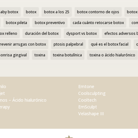
aby botox
botox
botox a los 25
botox contorno de ojos
botox 
botox pileta
botox preventivo
cada cuánto retocarse botox
com
ox relleno
duración del botox
dysport vs botox
efectos adversos 
revenir arrugas con botox
ptosis palpebral
qué es el botox facial
sonrisa gingival
toxina
toxina botulínica
toxina o ácido hialurónico
hilo
Emtone
jet
Coolsculpting
enos – Ácido hialurónico
Cooltech
erapy
EmSculpt
Velashape III