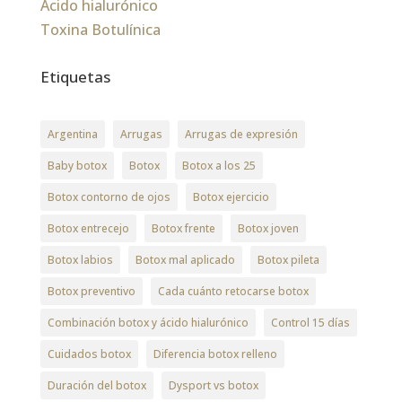
Ácido hialurónico
Toxina Botulínica
Etiquetas
Argentina
Arrugas
Arrugas de expresión
Baby botox
Botox
Botox a los 25
Botox contorno de ojos
Botox ejercicio
Botox entrecejo
Botox frente
Botox joven
Botox labios
Botox mal aplicado
Botox pileta
Botox preventivo
Cada cuánto retocarse botox
Combinación botox y ácido hialurónico
Control 15 días
Cuidados botox
Diferencia botox relleno
Duración del botox
Dysport vs botox