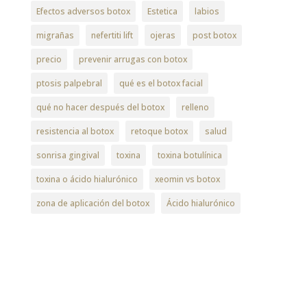
Efectos adversos botox
Estetica
labios
migrañas
nefertiti lift
ojeras
post botox
precio
prevenir arrugas con botox
ptosis palpebral
qué es el botox facial
qué no hacer después del botox
relleno
resistencia al botox
retoque botox
salud
sonrisa gingival
toxina
toxina botulínica
toxina o ácido hialurónico
xeomin vs botox
zona de aplicación del botox
Ácido hialurónico