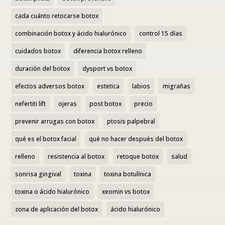
cada cuánto retocarse botox
combinación botox y ácido hialurónico
control 15 días
cuidados botox
diferencia botox relleno
duración del botox
dysport vs botox
efectos adversos botox
estetica
labios
migrañas
nefertiti lift
ojeras
post botox
precio
prevenir arrugas con botox
ptosis palpebral
qué es el botox facial
qué no hacer después del botox
relleno
resistencia al botox
retoque botox
salud
sonrisa gingival
toxina
toxina botulínica
toxina o ácido hialurónico
xeomin vs botox
zona de aplicación del botox
ácido hialurónico