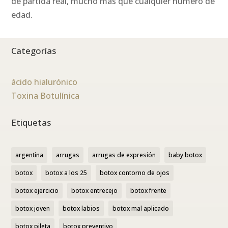
de partida real, mucho más que cualquier número de
edad.
Categorías
ácido hialurónico
Toxina Botulínica
Etiquetas
argentina
arrugas
arrugas de expresión
baby botox
botox
botox a los 25
botox contorno de ojos
botox ejercicio
botox entrecejo
botox frente
botox joven
botox labios
botox mal aplicado
botox pileta
botox preventivo